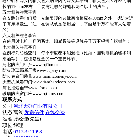
卷帘轴和两头的轴头塞入钢管内的深及其结构，轴头塞入的深应为轴
长的110mm左右，且要有足够的焊缝和两个以上的法兰；
五大相关注意事宜
在安装好卷帘门后，安装吊顶的边缘离帘板应在50mm之外，以防太近
了有摩擦发生（注：在调试或是使用当中，下面是千万不能有人站着
的）；
六大相关注意事宜
在使用时电机、启闭系统、烟感系统等设施是千万不得擅自拆搬的；
七大相关注意事宜
在例行消防检查时，每个季度都不能漏检（比如：启动电机的链条润
滑油等），这也是检查的一个重要环节。
河北防火门生产www.rqfhm.com
防火玻璃隔断厂家www.ccpmy.com
防火卷帘门质量www.tianshuomenye.com
大型抗风卷帘门www.tianshuodoors.com
河北挡烟垂壁www.jfxmc.com
玻璃防火窗供应www.rqtmmy.com
联系方式
公司:
河北天硕门业有限公司
状态:
离线
发送信件
在线交谈
姓名:张经理(先生)
职位:经理
电话:
0317-3211698